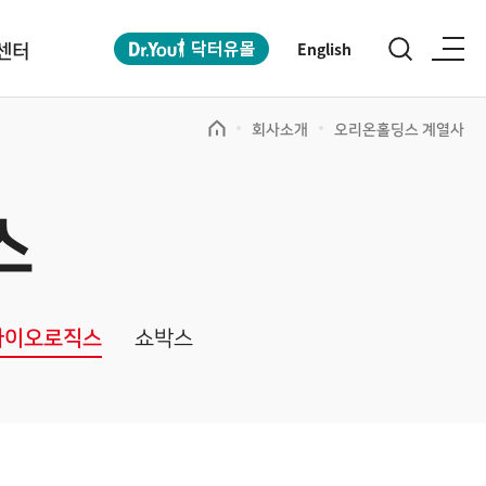
센터
English
회사소개
오리온홀딩스 계열사
스
바이오로직스
쇼박스