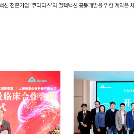
벌 백신 전문기업 '큐라티스'와 결핵백신 공동개발을 위한 계약을