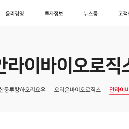
윤리경영
투자정보
뉴스룸
고객
안라이바이오로직
산둥루캉하오리요우
오리온바이오로직스
안라이