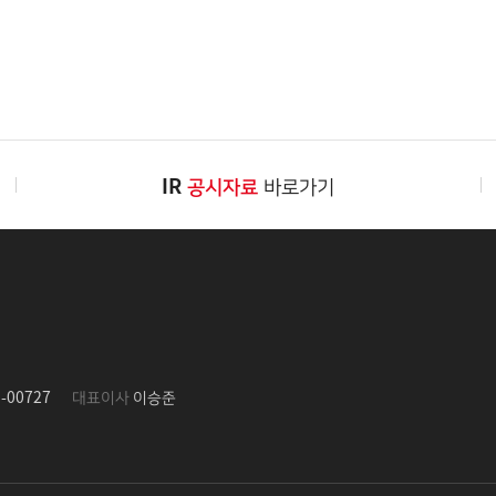
IR
공시자료
바로가기
-00727
대표이사
이승준