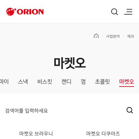
사업분야
제과
마켓오
파이
스낵
비스킷
캔디
껌
초콜릿
마켓오
마켓오 브라우니
마켓오 다쿠아즈