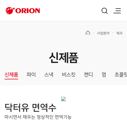
사업분야
제과
신제품
신제품
파이
스낵
비스킷
캔디
껌
초콜
닥터유 면역수
마시면서 채우는 정상적인 면역기능