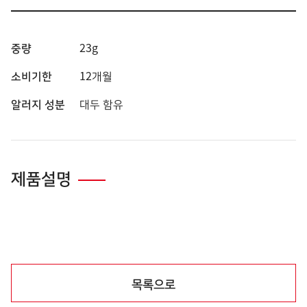
중량
23g
소비기한
12개월
알러지 성분
대두 함유
제품설명
목록으로