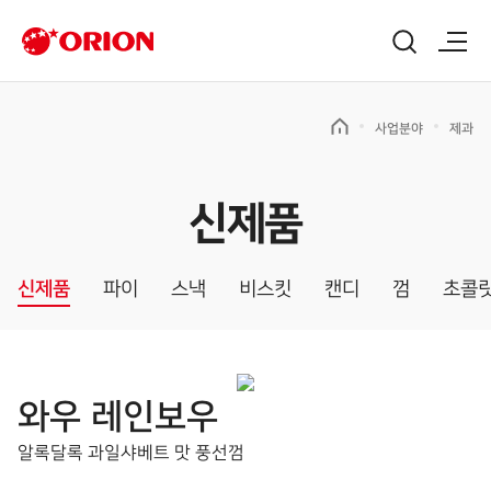
사업분야
제과
신제품
신제품
파이
스낵
비스킷
캔디
껌
초콜
와우 레인보우
알록달록 과일샤베트 맛 풍선껌