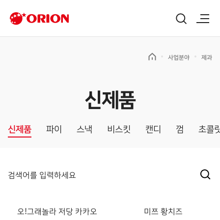
사업분야
제과
신제품
신제품
파이
스낵
비스킷
캔디
껌
초콜
오!그래놀라 저당 카카오
미쯔 황치즈
신제품
신제품