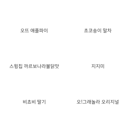
오뜨 애플파이
초코송이 말차
신제품
신제품
스윙칩 까르보나라불닭맛
지지미
신제품
신제품
비쵸비 딸기
오!그래놀라 오리지널
신제품
신제품