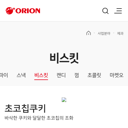
사업분야
제과
비스킷
파이
스낵
비스킷
캔디
껌
초콜릿
마켓오
초코칩쿠키
바삭한 쿠키와 달달한 초코칩의 조화