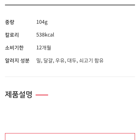
중량
104g
칼로리
538kcal
소비기한
12개월
알러지 성분
밀, 달걀, 우유, 대두, 쇠고기 함유
제품설명