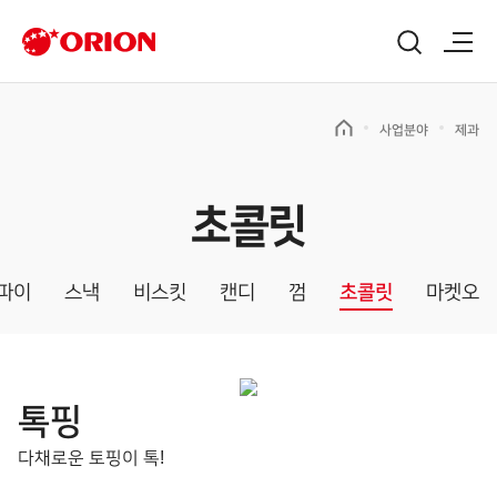
사업분야
제과
초콜릿
파이
스낵
비스킷
캔디
껌
초콜릿
마켓오
톡핑
다채로운 토핑이 톡!