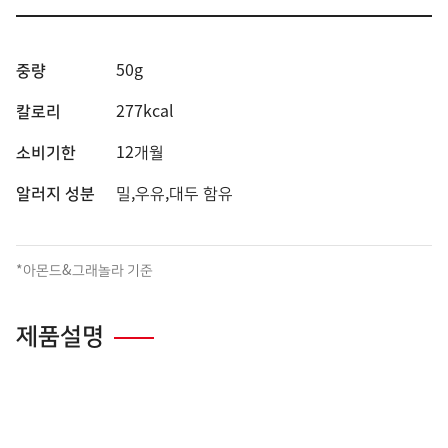
중량
50g
칼로리
277kcal
소비기한
12개월
알러지 성분
밀,우유,대두 함유
*아몬드&그래놀라 기준
제품설명