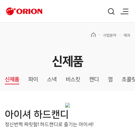
사업분야
제과
신제품
신제품
파이
스낵
비스킷
캔디
껌
초콜
아이셔 하드캔디
정신번쩍 짜릿함! 하드캔디로 즐기는 아이셔!