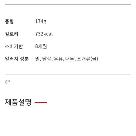
중량
174g
칼로리
732kcal
소비기한
8개월
알러지 성분
밀, 달걀, 우유, 대두, 조개류(굴)
6P
제품설명