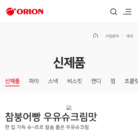
사업분야
제과
신제품
신제품
파이
스낵
비스킷
캔디
껌
초콜
참붕어빵 우유슈크림맛
한 입 가득 슈~르르 칼슘 품은 우유슈크림