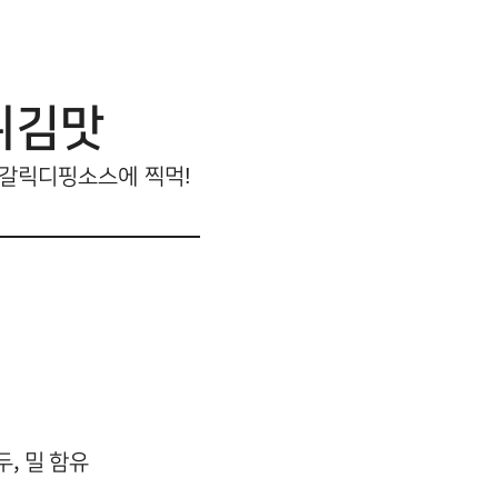
튀김맛
 갈릭디핑소스에 찍먹!
두, 밀 함유