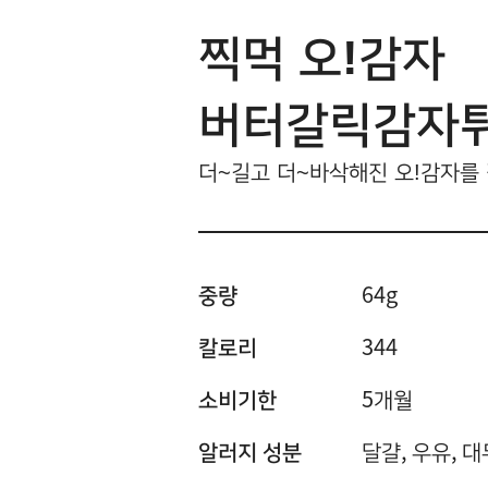
찍먹 오!감자
버터갈릭감자
더~길고 더~바삭해진 오!감자를
중량
64g
칼로리
344
소비기한
5개월
알러지 성분
달걀, 우유, 대