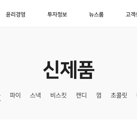
윤리경영
투자정보
뉴스룸
고객
신제품
품
파이
스낵
비스킷
캔디
껌
초콜릿