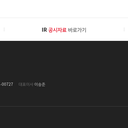
IR
공시자료
바로가기
-00727
대표이사
이승준